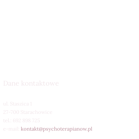
Dane kontaktowe
ul. Staszica 1
27-700 Starachowice
tel.: 692 898 725
e-mail:
kontakt@psychoterapianow.pl