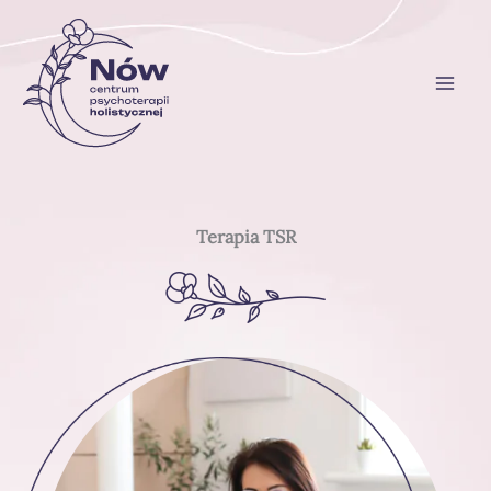
Przejdź
do
treści
Terapia TSR